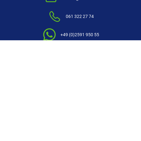
061 322 27 74
+49 (0)2591 950 55
Kontakt
Askari International
Folgen Sie uns