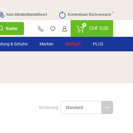
⁵
Kein Mindestbestellwert
Kostenloser Rückversand
0
CHF
0,00
Suche
idung & Schuhe
Marken
OUTLET
PLUS
Sortierung: