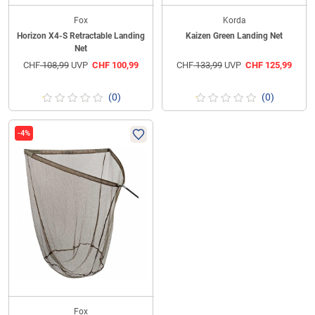
Fox
Korda
Horizon X4-S Retractable Landing
Kaizen Green Landing Net
Net
CHF
108,99
UVP
CHF
100,99
CHF
133,99
UVP
CHF
125,99
(0)
(0)
-4%
Fox