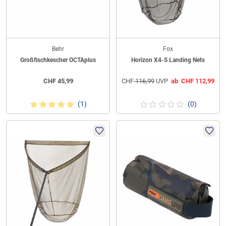
Behr
Fox
Großfischkescher OCTAplus
Horizon X4-S Landing Nets
CHF
45,99
CHF
116,99
UVP
ab
CHF
112,99
(1)
(0)