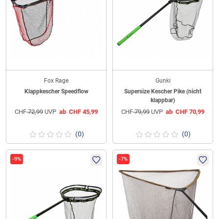
Fox Rage
Gunki
Klappkescher Speedflow
Supersize Kescher Pike (nicht
klappbar)
CHF
72,99
UVP
ab
CHF
45,99
CHF
79,99
UVP
ab
CHF
70,99
(0)
(0)
-9%
-7%