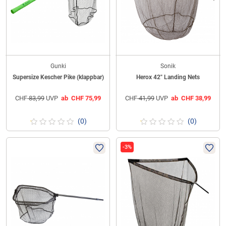
Gunki
Sonik
Supersize Kescher Pike (klappbar)
Herox 42" Landing Nets
CHF
83,99
UVP
ab
CHF
75,99
CHF
41,99
UVP
ab
CHF
38,99
(0)
(0)
-3%