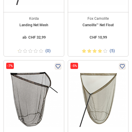
Korda
Fox Camolite
Landing Net Mesh
Camolite™ Net Float
ab
CHF
32,99
CHF
10,99
(0)
(5)
-7%
-5%