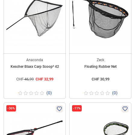
Anaconda
Zeck
Kescher Blaxx Carp Scoop² 42
Floating Rubber Net
CHF
46,99
CHF
32,99
CHF
30,99
(0)
(0)
-36%
-11%