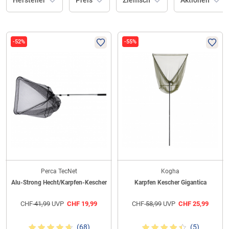
Hersteller
Preis
Zielfisch
Aktionen
-52%
-55%
Perca TecNet
Kogha
Alu-Strong Hecht/Karpfen-Kescher
Karpfen Kescher Gigantica
CHF
41,99
UVP
CHF
19,99
CHF
58,99
UVP
CHF
25,99
(68)
(5)