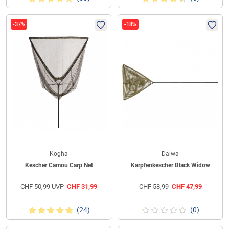
-37%
-18%
Kogha
Daiwa
Kescher Camou Carp Net
Karpfenkescher Black Widow
CHF
50,99
UVP
CHF
31,99
CHF
58,99
CHF
47,99
(24)
(0)