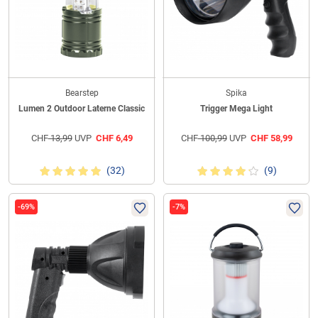
Bearstep
Spika
Lumen 2 Outdoor Laterne Classic
Trigger Mega Light
CHF
13,99
UVP
CHF
6,49
CHF
100,99
UVP
CHF
58,99
(32)
(9)
-69%
-7%