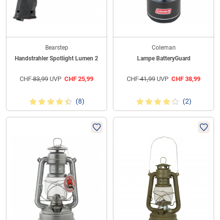
Bearstep
Coleman
Handstrahler Spotlight Lumen 2
Lampe BatteryGuard
CHF
83,99
UVP
CHF
25,99
CHF
41,99
UVP
CHF
38,99
(8)
(2)