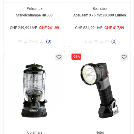
Petromax
Bearstep
Starklichtlampe HK500
AceBeam X75 mit 80.000 Lumen
CHF
249,99
UVP
CHF
241,99
CHF
834,99
UVP
CHF
417,99
(0)
(0)
-36%
Coleman
Nebo