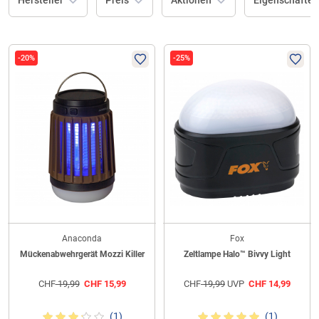
Hersteller
Preis
Aktionen
Eigenschafte
-20%
-25%
Anaconda
Fox
Mückenabwehrgerät Mozzi Killer
Zeltlampe Halo™ Bivvy Light
CHF
19,99
CHF
15,99
CHF
19,99
UVP
CHF
14,99
(1)
(1)