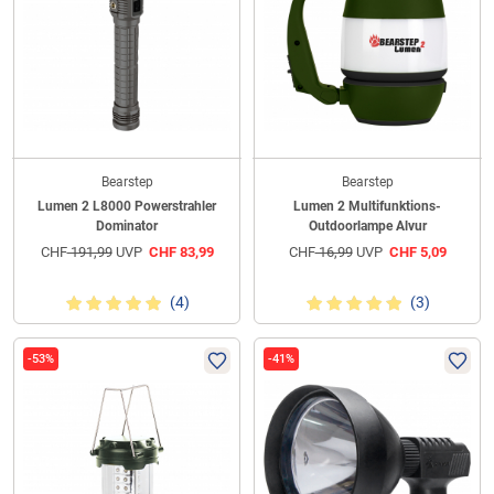
Bearstep
Bearstep
Lumen 2 L8000 Powerstrahler
Lumen 2 Multifunktions-
Dominator
Outdoorlampe Alvur
CHF
191,99
UVP
CHF
83,99
CHF
16,99
UVP
CHF
5,09
(4)
(3)
-53%
-41%