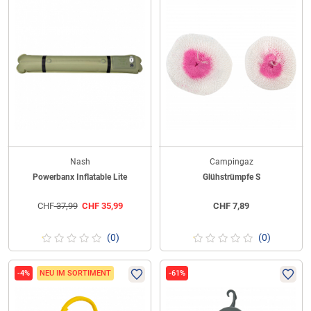
Nash
Campingaz
Powerbanx Inflatable Lite
Glühstrümpfe S
CHF
37,99
CHF
35,99
CHF
7,89
(0)
(0)
-4%
NEU IM SORTIMENT
-61%