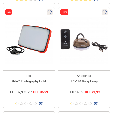
-5%
-15%
Fox
Anaconda
Halo™ Photography Light
RC-180 Bivvy Lamp
CHF
37,99
UVP
CHF
35,99
CHF
25,99
CHF
21,99
(0)
(0)