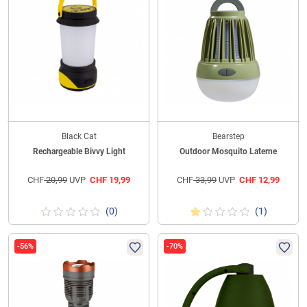
Black Cat
Bearstep
Rechargeable Bivvy Light
Outdoor Mosquito Laterne
CHF
20,99
UVP
CHF
19,99
CHF
33,99
UVP
CHF
12,99
(0)
(1)
-56%
-70%