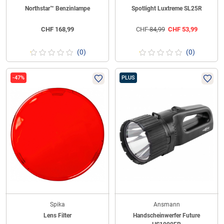
Northstar™ Benzinlampe
Spotlight Luxtreme SL25R
CHF
168,99
CHF
84,99
CHF
53,99
(0)
(0)
-47%
PLUS
Spika
Ansmann
Lens Filter
Handscheinwerfer Future