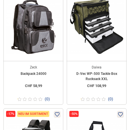
Zeck
Daiwa
Backpack 24000
D-Vec WP-500 Tackle Box
Rucksack XXL
CHF
58,99
CHF
108,99
(0)
(0)
-17%
NEU IM SORTIMENT
-50%