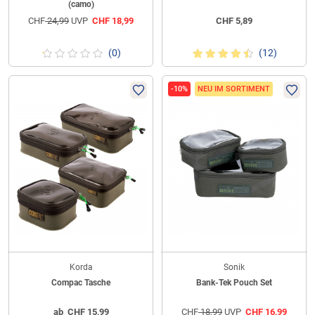
(camo)
CHF
24,99
UVP
CHF
18,99
CHF
5,89
(0)
(12)
-10%
NEU IM SORTIMENT
Korda
Sonik
Compac Tasche
Bank-Tek Pouch Set
ab
CHF
15,99
CHF
18,99
UVP
CHF
16,99