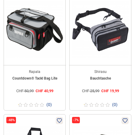
Rapala
Shirasu
Countdown® Tackl Bag Lite
Bauchtasche
CHF
50,99
CHF
40,99
CHF
25,99
CHF
19,99
(0)
(0)
-48%
-7%