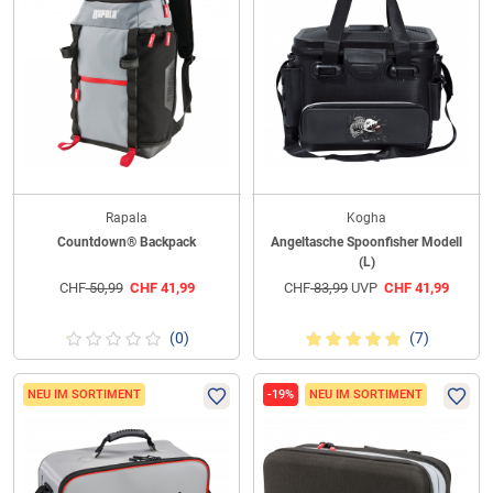
Rapala
Kogha
Countdown® Backpack
Angeltasche Spoonfisher Modell
(L)
CHF
50,99
CHF
41,99
CHF
83,99
UVP
CHF
41,99
(0)
(7)
NEU IM SORTIMENT
-19%
NEU IM SORTIMENT