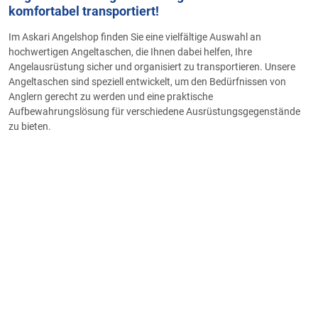
komfortabel transportiert!
Im Askari Angelshop finden Sie eine vielfältige Auswahl an
hochwertigen Angeltaschen, die Ihnen dabei helfen, Ihre
Angelausrüstung sicher und organisiert zu transportieren. Unsere
Angeltaschen sind speziell entwickelt, um den Bedürfnissen von
Anglern gerecht zu werden und eine praktische
Aufbewahrungslösung für verschiedene Ausrüstungsgegenstände
zu bieten.
Für den bequemen Transport Ihrer Ausrüstung bieten wir
Umhängetaschen und Allroundtaschen an. Diese Taschen verfügen
über mehrere Fächer und Taschen, in denen Sie Angelzubehör wie
Köderboxen, Werkzeuge, Vorfächer und Kleinteile sicher verstauen
können. Sie sind aus robusten Materialien gefertigt und bieten eine
strapazierfähige Lösung für den Transport Ihrer Ausrüstung.
Spezielle Rollentaschen gewährleisten die sichere Aufbewahrung
und den Schutz Ihrer wertvollen Angelrollen. Diese Taschen verfügen
über Polsterung und individuelle Fächer, um jede Rolle separat zu
verstauen und vor Beschädigungen zu schützen. Mit Hilfe von
Vorfachtaschen können Sie Ihre Vorfächer sicher und organisiert