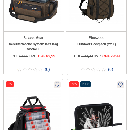
Savage Gear
Pinewood
Schultertasche System Box Bag
Outdoor Backpack (22 L)
(Modell L)
CHF
91,99
UVP
CHF
83,99
CHF
100,99
UVP
CHF
78,99
(0)
(0)
-5%
-50%
PLUS