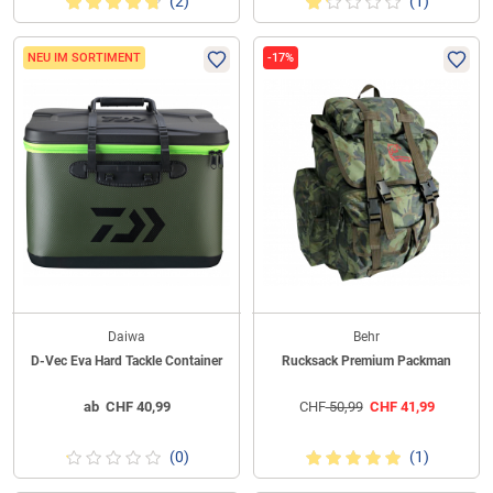
(2)
(1)
NEU IM SORTIMENT
-17%
Daiwa
Behr
D-Vec Eva Hard Tackle Container
Rucksack Premium Packman
ab
CHF
40,99
CHF
50,99
CHF
41,99
(0)
(1)