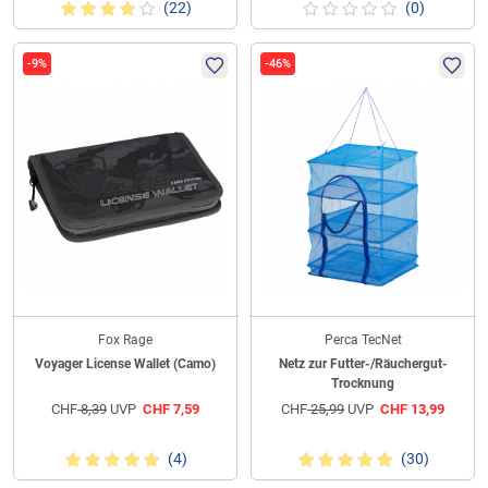
(22)
(0)
-9%
-46%
Fox Rage
Perca TecNet
Voyager License Wallet (Camo)
Netz zur Futter-/Räuchergut-
Trocknung
CHF
8,39
UVP
CHF
7,59
CHF
25,99
UVP
CHF
13,99
(4)
(30)