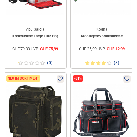
Abu Garcia
Kogha
Ködertasche Large Lure Bag
Montagen/Vorfachtasche
CHF
79,99
UVP
CHF
75,99
CHF
25,99
UVP
CHF
12,99
(0)
(8)
NEU IM SORTIMENT
-31%