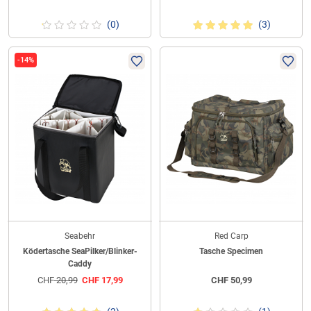
(0)
(3)
-14%
Seabehr
Red Carp
Ködertasche SeaPilker/Blinker-
Tasche Specimen
Caddy
CHF
20,99
CHF
17,99
CHF
50,99