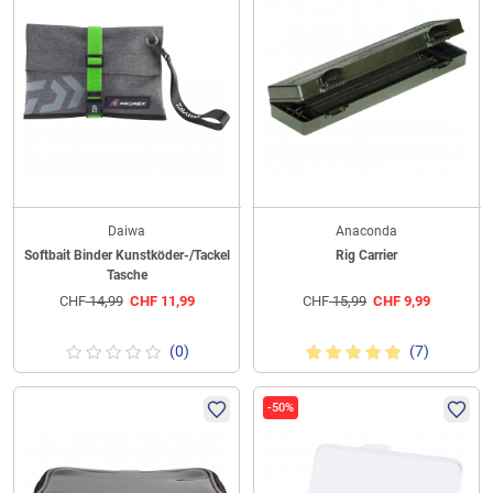
Daiwa
Anaconda
Softbait Binder Kunstköder-/Tackel
Rig Carrier
Tasche
CHF
14,99
CHF
11,99
CHF
15,99
CHF
9,99
(0)
(7)
-50%