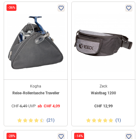
-36%
Kogha
Zeck
Reise-Rollentasche Traveller
Waistbag 1200
CHF
6,49
UVP
ab
CHF
4,09
CHF
12,99
(21)
(1)
-28%
-14%