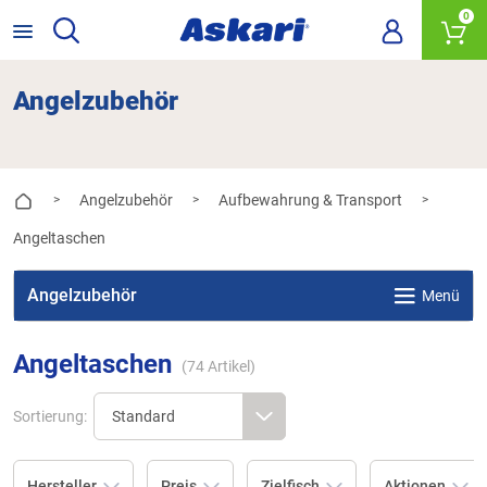
0
Angelzubehör
Angelzubehör
Aufbewahrung & Transport
>
>
>
Angeltaschen
Angelzubehör
Menü
Angeltaschen
(
74
Artikel)
Sortierung:
Hersteller
Preis
Zielfisch
Aktionen