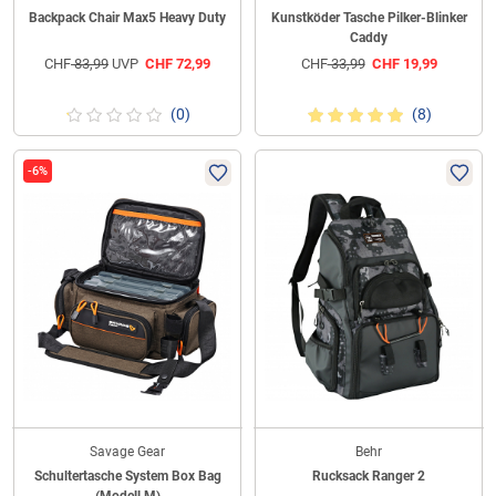
Backpack Chair Max5 Heavy Duty
Kunstköder Tasche Pilker-Blinker
Caddy
CHF
83,99
UVP
CHF
72,99
CHF
33,99
CHF
19,99
(0)
(8)
-6%
Savage Gear
Behr
Schultertasche System Box Bag
Rucksack Ranger 2