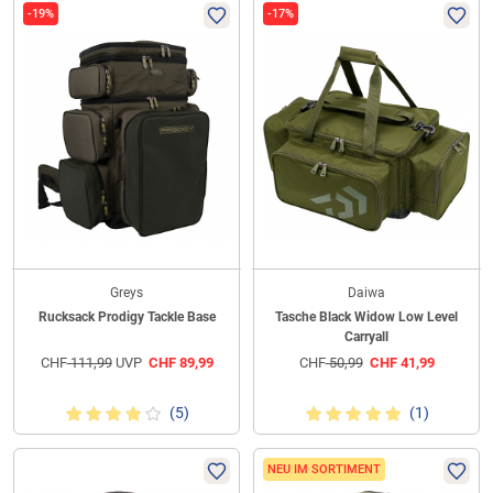
-19%
-17%
Greys
Daiwa
Rucksack Prodigy Tackle Base
Tasche Black Widow Low Level
Carryall
CHF
111,99
UVP
CHF
89,99
CHF
50,99
CHF
41,99
(5)
(1)
NEU IM SORTIMENT