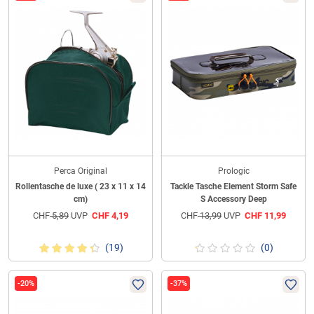
Perca Original
Prologic
Rollentasche de luxe ( 23 x 11 x 14
Tackle Tasche Element Storm Safe
cm)
S Accessory Deep
CHF
5,89
UVP
CHF
4,19
CHF
13,99
UVP
CHF
11,99
(19)
(0)
-20%
-37%