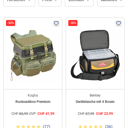
-50%
-36%
Kogha
Berkley
Rucksackbox Premium
Gerätetasche mit 4 Boxen
CHF
83,99
UVP
CHF
41,99
CHF
37,99
CHF
23,99
(77)
(36)