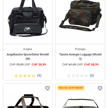
Kogha
Prologic
Angeltasche Spoonfisher Modell
Tasche Avenger Luggage (Model
(M)
S)
CHF
75,99
UVP
CHF
38,99
CHF
41,99
UVP
CHF
38,99
(9)
(0)
NEU IM SORTIMENT