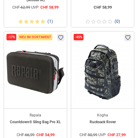
(Modell M)
CHF
62,99
UVP
CHF
58,99
CHF
58,99
(1)
(0)
-17%
NEU IM SORTIMENT
-45%
Rapala
Kogha
Countdown® Sling Bag Pro XL
Rucksack Rover
CHF
66,99
CHF
54,99
CHF
50,99
UVP
CHF
27,99