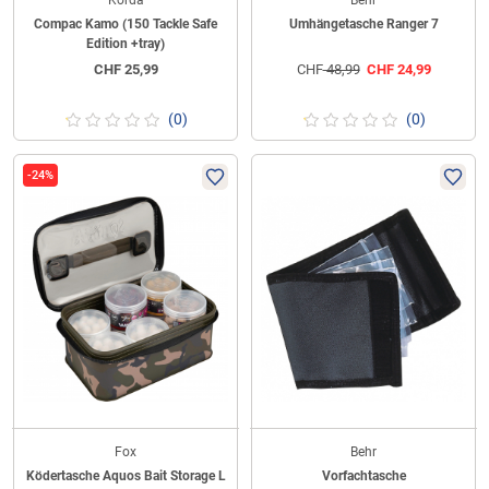
Korda
Behr
Compac Kamo (150 Tackle Safe
Umhängetasche Ranger 7
Edition +tray)
CHF
25,99
CHF
48,99
CHF
24,99
(0)
(0)
-24%
Fox
Behr
Ködertasche Aquos Bait Storage L
Vorfachtasche