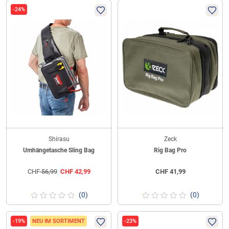
-24%
Shirasu
Zeck
Umhängetasche Sling Bag
Rig Bag Pro
CHF
56,99
CHF
42,99
CHF
41,99
(0)
(0)
-19%
NEU IM SORTIMENT
-23%