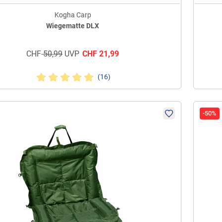
Kogha Carp
Wiegematte DLX
CHF
50,99
UVP
CHF
21,99
(16)
-50%