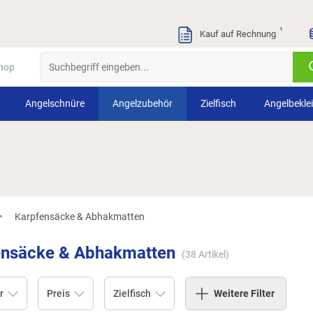
¹
Kauf auf Rechnung
hop
Angelschnüre
Angelzubehör
Zielfisch
Angelbekle
Karpfensäcke & Abhakmatten
>
ensäcke & Abhakmatten
(
38
Artikel)
r
Preis
Zielfisch
Weitere Filter