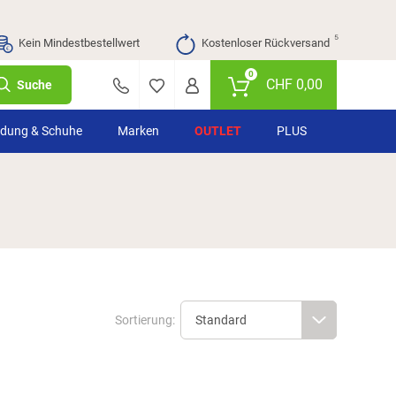
⁵
Kein Mindestbestellwert
Kostenloser Rückversand
0
CHF
0,00
Suche
idung & Schuhe
Marken
OUTLET
PLUS
Sortierung: