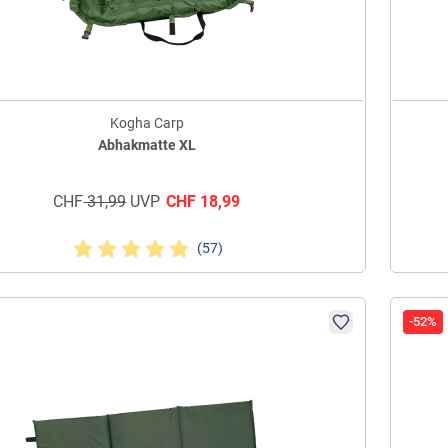
Kogha Carp
Abhakmatte XL
CHF
31,99
UVP
CHF
18,99
(57)
-52%