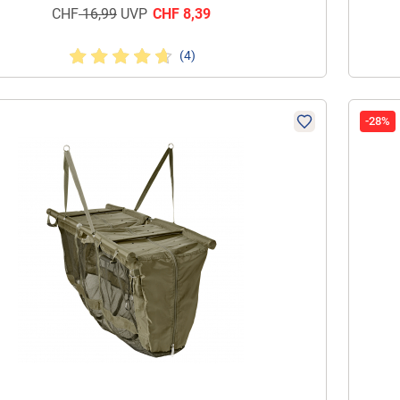
CHF
16,99
UVP
CHF
8,39
(4)
-28%