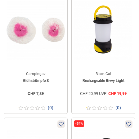
Campingaz
Black Cat
Glühstrümpfe S
Rechargeable Bivvy Light
CHF
7,89
CHF
20,99
UVP
CHF
19,99
(0)
(0)
-54%