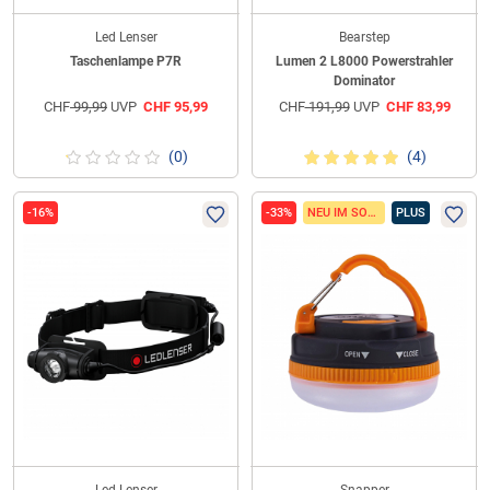
Led Lenser
Bearstep
Taschenlampe P7R
Lumen 2 L8000 Powerstrahler
Dominator
CHF
99,99
UVP
CHF
95,99
CHF
191,99
UVP
CHF
83,99
(0)
(4)
-16%
-33%
NEU IM SORTIMENT
PLUS