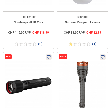
Led Lenser
Bearstep
Stirnlampe H15R Core
Outdoor Mosquito Laterne
CHF
145,99
UVP
CHF
118,99
CHF
33,99
UVP
CHF
12,99
(0)
(1)
-4%
-56%