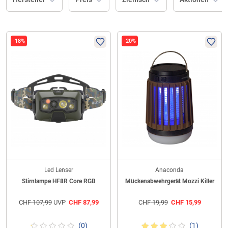
-18%
-20%
Led Lenser
Anaconda
Stirnlampe HF8R Core RGB
Mückenabwehrgerät Mozzi Killer
CHF
107,99
UVP
CHF
87,99
CHF
19,99
CHF
15,99
(0)
(1)