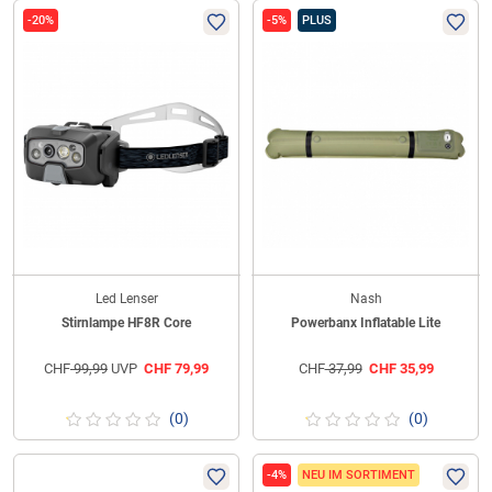
-20%
-5%
PLUS
Led Lenser
Nash
Stirnlampe HF8R Core
Powerbanx Inflatable Lite
CHF
99,99
UVP
CHF
79,99
CHF
37,99
CHF
35,99
(0)
(0)
-4%
NEU IM SORTIMENT