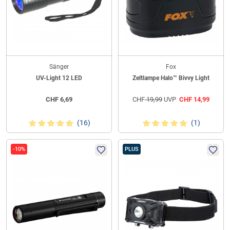
Sänger
Fox
UV-Light 12 LED
Zeltlampe Halo™ Bivvy Light
CHF
6,69
CHF
19,99
UVP
CHF
14,99
(16)
(1)
-10%
PLUS