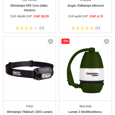
Led Lenser
Snapper
Stirnlampe H5R Core (Akku-
Angel-/Zeltlampe Allround
Version)
CHF
70,99
UVP
CHF
58,99
CHF
6,29
UVP
CHF
4,19
(1)
(1)
-70%
Petzl
Bearstep
Stirnlampe Tikkina® (300 Lumen)
Lumen 2 Multifunktions-