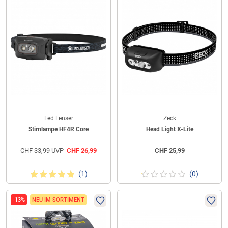
Led Lenser
Zeck
Stirnlampe HF4R Core
Head Light X-Lite
CHF
33,99
UVP
CHF
26,99
CHF
25,99
(1)
(0)
-13%
NEU IM SORTIMENT