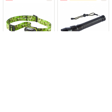
Bearstep
Bearstep
Kopflampe Compax
Lumen LED Powerstrahler 480
CHF
37,99
UVP
CHF
6,69
CHF
50,99
UVP
CHF
25,99
(1)
(2)
-79%
-59%
NEU IM SORTIMENT