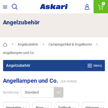
0
Angelzubehör
Angelzubehör
Campingartikel & Angelboote
>
>
>
Angellampen und Co.
Angelzubehör
Menü
Angellampen und Co.
(
64
Artikel)
Sortierung:
Hersteller
Preis
Zielfisch
Aktionen