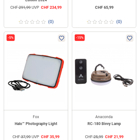
Edition 2024
CHF
291,99
UVP
CHF
234,99
CHF
65,99
(0)
(0)
-5%
-15%
Fox
Anaconda
Halo™ Photography Light
RC-180 Bivvy Lamp
CHF
37,99
UVP
CHF
35,99
CHF
25,99
CHF
21,99