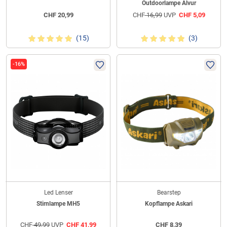
Outdoorlampe Alvur
CHF
20,99
CHF
16,99
UVP
CHF
5,09
(15)
(3)
-16%
Led Lenser
Bearstep
Stirnlampe MH5
Kopflampe Askari
CHF
49,99
UVP
CHF
41,99
CHF
8,39