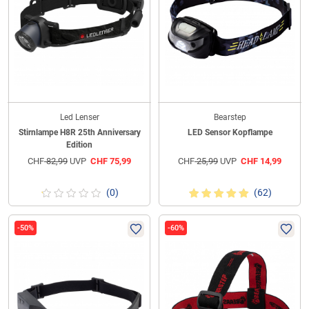
Led Lenser
Bearstep
Stirnlampe H8R 25th Anniversary
LED Sensor Kopflampe
Edition
CHF
82,99
UVP
CHF
75,99
CHF
25,99
UVP
CHF
14,99
(0)
(62)
-50%
-60%