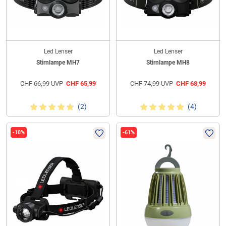
Led Lenser
Led Lenser
Stirnlampe MH7
Stirnlampe MH8
CHF
66,99
UVP
CHF
65,99
CHF
74,99
UVP
CHF
68,99
(2)
(4)
-18%
-61%