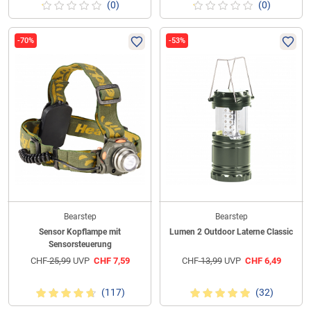
(0)
(0)
-70%
-53%
Bearstep
Bearstep
Sensor Kopflampe mit
Lumen 2 Outdoor Laterne Classic
Sensorsteuerung
CHF
25,99
UVP
CHF
7,59
CHF
13,99
UVP
CHF
6,49
(117)
(32)