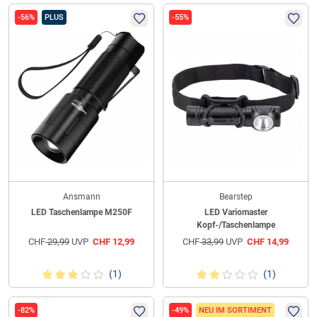
-56%
PLUS
-55%
Ansmann
Bearstep
LED Taschenlampe M250F
LED Variomaster
Kopf-/Taschenlampe
CHF
29,99
UVP
CHF
12,99
CHF
33,99
UVP
CHF
14,99
(1)
(1)
-82%
-49%
NEU IM SORTIMENT