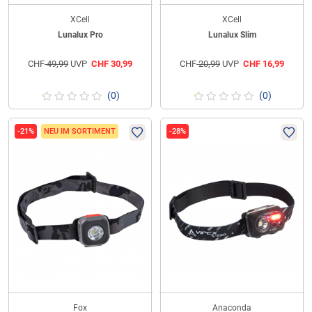
XCell
XCell
Lunalux Pro
Lunalux Slim
CHF
49,99
UVP
CHF
30,99
CHF
20,99
UVP
CHF
16,99
(0)
(0)
-21%
NEU IM SORTIMENT
-28%
Fox
Anaconda