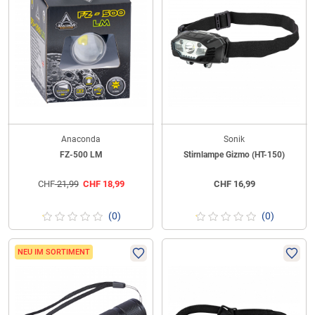
Anaconda
Sonik
FZ-500 LM
Stirnlampe Gizmo (HT-150)
CHF
21,99
CHF
18,99
CHF
16,99
(0)
(0)
NEU IM SORTIMENT