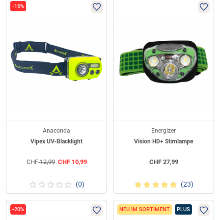
-15%
Anaconda
Energizer
Vipex UV-Blacklight
Vision HD+ Stirnlampe
CHF
12,99
CHF
10,99
CHF
27,99
(0)
(23)
-20%
NEU IM SORTIMENT
PLUS