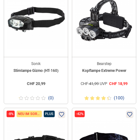
Sonik
Bearstep
Stirnlampe Gizmo (HT-160)
Kopflampe Extreme Power
CHF
20,99
CHF
41,99
UVP
CHF
18,99
(0)
(100)
-8%
NEU IM SORTIMENT
PLUS
-42%