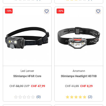
-18%
-30%
Led Lenser
Ansmann
Stirnlampe HF6R Core
Stirnlampe Headlight HD70B
CHF
58,99
UVP
CHF
47,99
CHF
11,99
CHF
8,29
(0)
(2)