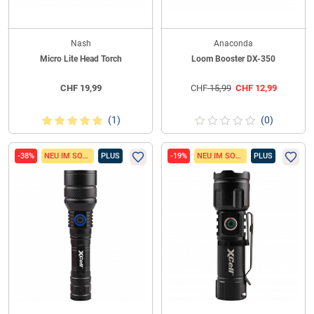
Nash
Anaconda
Micro Lite Head Torch
Loom Booster DX-350
CHF
19,99
CHF
15,99
CHF
12,99
(1)
(0)
-38%
NEU IM SORTIMENT
PLUS
-19%
NEU IM SORTIMENT
PLUS