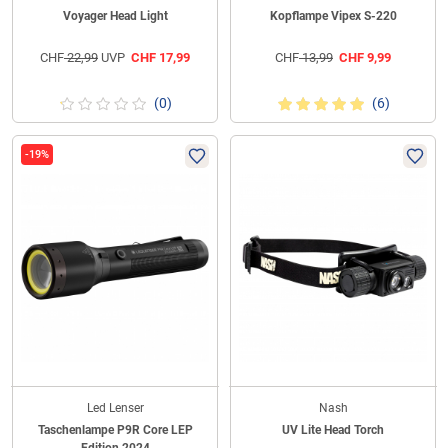
Voyager Head Light
Kopflampe Vipex S-220
CHF
22,99
UVP
CHF
17,99
CHF
13,99
CHF
9,99
(0)
(6)
-19%
Led Lenser
Nash
Taschenlampe P9R Core LEP
UV Lite Head Torch