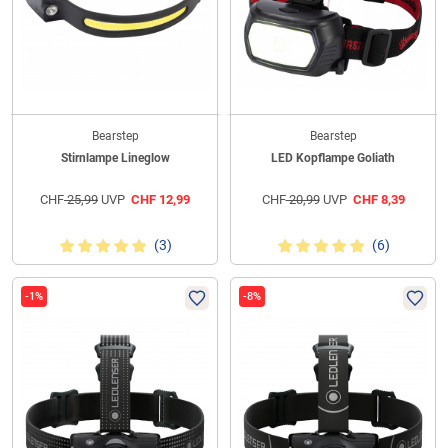
Bearstep
Bearstep
Stirnlampe Lineglow
LED Kopflampe Goliath
CHF
25,99
UVP
CHF
12,99
CHF
20,99
UVP
CHF
8,39
(3)
(6)
-1%
-8%