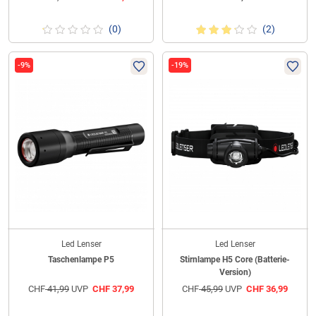
(0)
(2)
-9%
-19%
Led Lenser
Led Lenser
Taschenlampe P5
Stirnlampe H5 Core (Batterie-
Version)
CHF
41,99
UVP
CHF
37,99
CHF
45,99
UVP
CHF
36,99