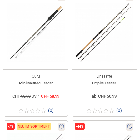
Guru
Lineaeffe
Mini Method Feeder
Empire Feeder
CHF
66,99
UVP
CHF
58,99
ab
CHF
50,99
(0)
(0)
-7%
NEU IM SORTIMENT
-44%