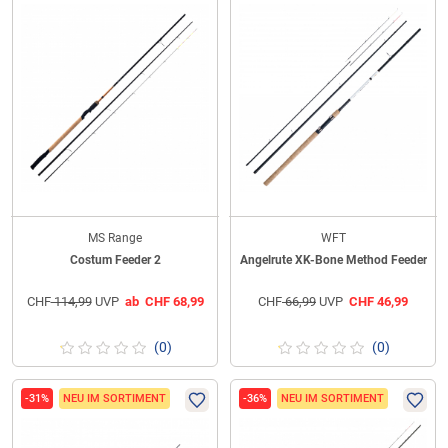
MS Range
WFT
Costum Feeder 2
Angelrute XK-Bone Method Feeder
CHF
114,99
UVP
ab
CHF
68,99
CHF
66,99
UVP
CHF
46,99
(0)
(0)
-31%
NEU IM SORTIMENT
-36%
NEU IM SORTIMENT