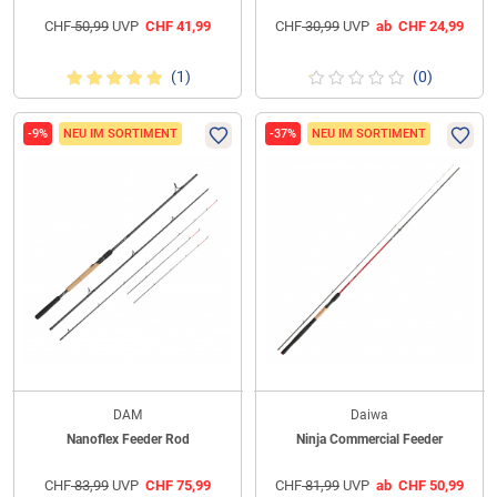
CHF
50,99
UVP
CHF
41,99
CHF
30,99
UVP
ab
CHF
24,99
(1)
(0)
-9%
NEU IM SORTIMENT
-37%
NEU IM SORTIMENT
DAM
Daiwa
Nanoflex Feeder Rod
Ninja Commercial Feeder
CHF
83,99
UVP
CHF
75,99
CHF
81,99
UVP
ab
CHF
50,99