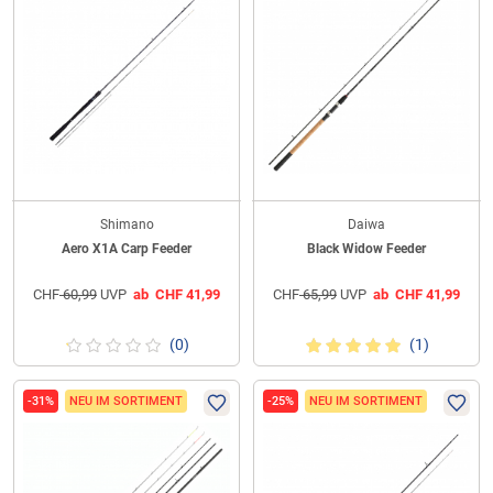
Shimano
Daiwa
Aero X1A Carp Feeder
Black Widow Feeder
CHF
60,99
UVP
ab
CHF
41,99
CHF
65,99
UVP
ab
CHF
41,99
(0)
(1)
-31%
NEU IM SORTIMENT
-25%
NEU IM SORTIMENT