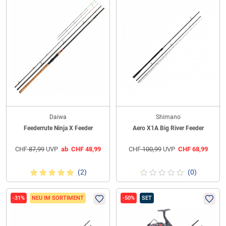
Daiwa
Shimano
Feederrute Ninja X Feeder
Aero X1A Big River Feeder
CHF
87,99
UVP
ab
CHF
48,99
CHF
100,99
UVP
CHF
68,99
(2)
(0)
-31%
NEU IM SORTIMENT
-50%
SET