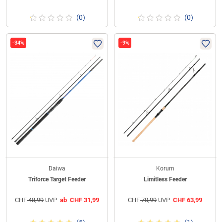
(0)
(0)
-34%
-9%
Daiwa
Korum
Triforce Target Feeder
Limitless Feeder
CHF
48,99
UVP
ab
CHF
31,99
CHF
70,99
UVP
CHF
63,99