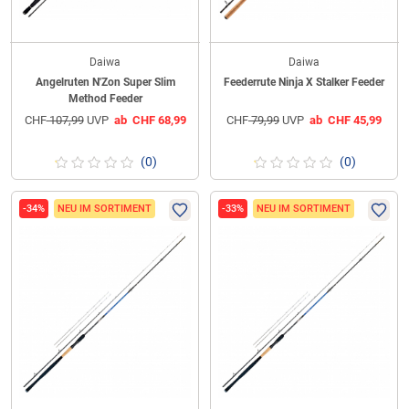
Daiwa
Daiwa
Angelruten N'Zon Super Slim
Feederrute Ninja X Stalker Feeder
Method Feeder
CHF
107,99
UVP
ab
CHF
68,99
CHF
79,99
UVP
ab
CHF
45,99
(0)
(0)
-34%
NEU IM SORTIMENT
-33%
NEU IM SORTIMENT