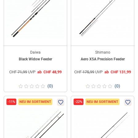
Daiwa
Shimano
Black Widow Feeder
Aero X5A Precision Feeder
CHF
71,99
UVP
ab
CHF
48,99
CHF
175,99
UVP
ab
CHF
131,99
(0)
(0)
-11%
NEU IM SORTIMENT
-22%
NEU IM SORTIMENT