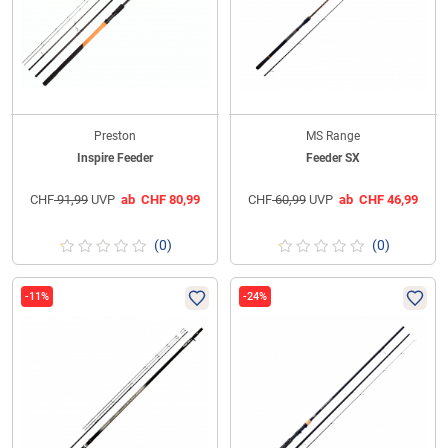
Preston
MS Range
Inspire Feeder
Feeder SX
CHF
91,99
UVP
ab
CHF
80,99
CHF
60,99
UVP
ab
CHF
46,99
(0)
(0)
-11%
-24%