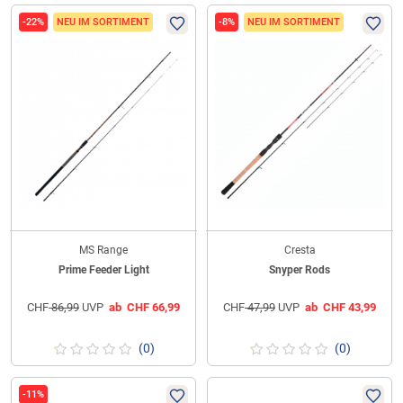
-22%
NEU IM SORTIMENT
-8%
NEU IM SORTIMENT
MS Range
Cresta
Prime Feeder Light
Snyper Rods
CHF
86,99
UVP
ab
CHF
66,99
CHF
47,99
UVP
ab
CHF
43,99
(0)
(0)
-11%