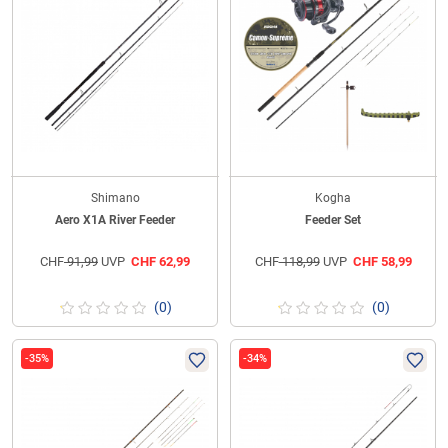
Shimano
Kogha
Aero X1A River Feeder
Feeder Set
CHF
91,99
UVP
CHF
62,99
CHF
118,99
UVP
CHF
58,99
(0)
(0)
-35%
-34%