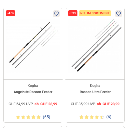
-47%
-33%
NEU IM SORTIMENT
Kogha
Kogha
Angelrute Racoon Feeder
Racoon Ultra Feeder
CHF
54,99
UVP
ab
CHF
28,99
CHF
35,99
UVP
ab
CHF
23,99
(65)
(6)