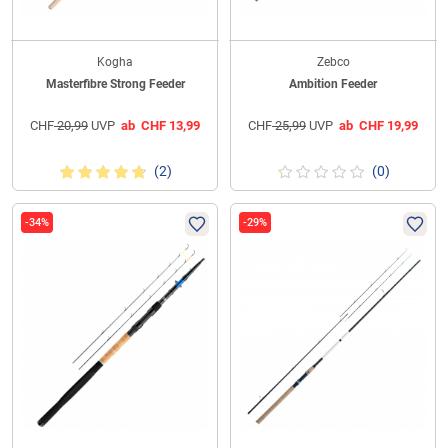
Kogha
Zebco
Masterfibre Strong Feeder
Ambition Feeder
CHF
20,99
UVP
ab
CHF
13,99
CHF
25,99
UVP
ab
CHF
19,99
(2)
(0)
-34%
-29%