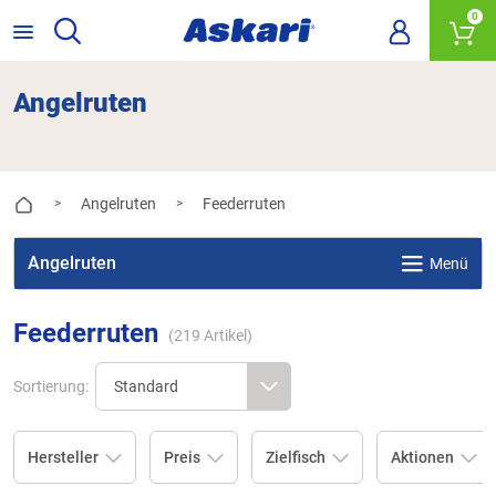
0
Angelruten
Angelruten
Feederruten
>
>
Angelruten
Menü
Feederruten
(
219
Artikel)
Sortierung:
Hersteller
Preis
Zielfisch
Aktionen