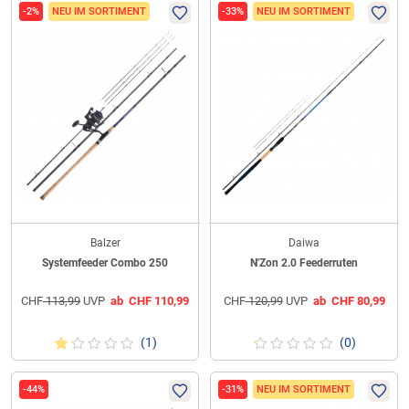
-2%
NEU IM SORTIMENT
-33%
NEU IM SORTIMENT
Balzer
Daiwa
Systemfeeder Combo 250
N'Zon 2.0 Feederruten
CHF
113,99
UVP
ab
CHF
110,99
CHF
120,99
UVP
ab
CHF
80,99
(1)
(0)
-44%
-31%
NEU IM SORTIMENT