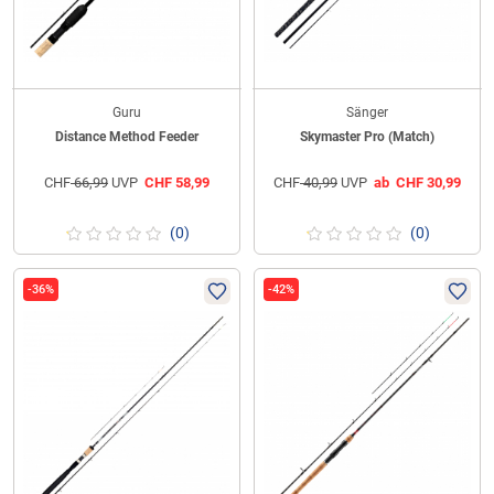
Guru
Sänger
Distance Method Feeder
Skymaster Pro (Match)
CHF
66,99
UVP
CHF
58,99
CHF
40,99
UVP
ab
CHF
30,99
(0)
(0)
-36%
-42%