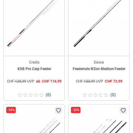
Cresta
Daiwa
KXB Pro Carp Feeder
Feederrute N'Zon Medium Feeder
CHF
125,99
UVP
ab
CHF
116,99
CHF
133,99
UVP
CHF
73,99
(0)
(0)
-54%
-32%