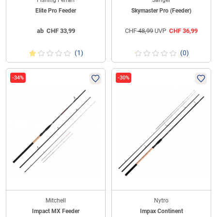
Fishing Ferrari
Sänger
Elite Pro Feeder
Skymaster Pro (Feeder)
ab
CHF
33,99
CHF
48,99
UVP
CHF
36,99
(1)
(0)
-34%
-30%
Mitchell
Nytro
Impact MX Feeder
Impax Continent