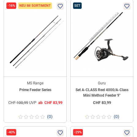
-16%
NEU IM SORTIMENT
SET
MS Range
Guru
Prime Feeder Series
Set A-CLASS Reel 4000/A-Class
Mini Method Feeder 9"
CHF
100,99
UVP
ab
CHF
83,99
CHF
83,99
(0)
(0)
-40%
-29%