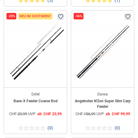
(5)
(1)
-20%
NEU IM SORTIMENT
-36%
DAM
Daiwa
Base-X Feeder Coarse Rod
Angelruten N'Zon Super Slim Carp
Feeder
CHF
29,99
UVP
ab
CHF
23,99
CHF
156,99
UVP
ab
CHF
99,99
(0)
(0)