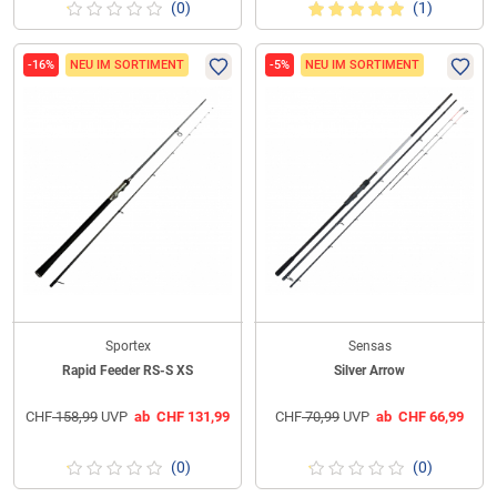
(0)
(1)
-16%
NEU IM SORTIMENT
-5%
NEU IM SORTIMENT
Sportex
Sensas
Rapid Feeder RS-S XS
Silver Arrow
CHF
158,99
UVP
ab
CHF
131,99
CHF
70,99
UVP
ab
CHF
66,99
(0)
(0)