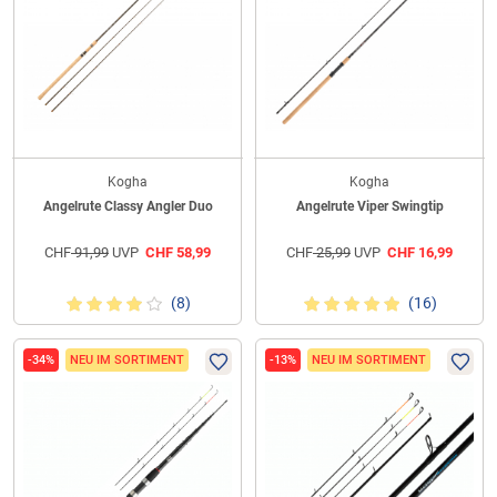
Kogha
Kogha
Angelrute Classy Angler Duo
Angelrute Viper Swingtip
CHF
91,99
UVP
CHF
58,99
CHF
25,99
UVP
CHF
16,99
(8)
(16)
-34%
NEU IM SORTIMENT
-13%
NEU IM SORTIMENT