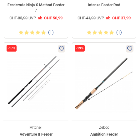
Feederrute Ninja X Method Feeder
Intenze Feeder Rod
/
CHF
85,99
UVP
ab
CHF
50,99
CHF
41,99
UVP
ab
CHF
37,99
(1)
(1)
-17%
-19%
Mitchell
Zebco
Adventure II Feeder
Ambition Feeder