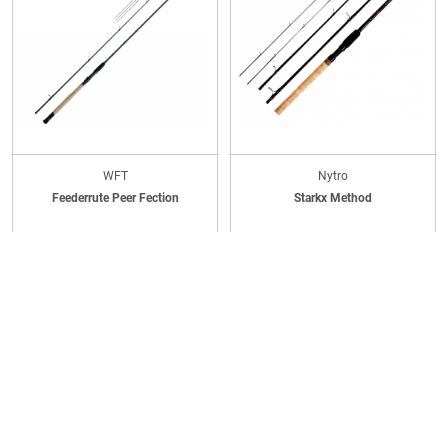
WFT
Nytro
Feederrute Peer Fection
Starkx Method
CHF
173,99
UVP
ab
CHF
78,99
CHF
74,99
UVP
ab
CHF
50,99
(1)
(0)
-36%
-10%