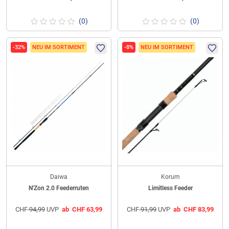
(0)
(0)
-32%
NEU IM SORTIMENT
-8%
NEU IM SORTIMENT
Daiwa
Korum
N'Zon 2.0 Feederruten
Limitless Feeder
CHF
94,99
UVP
ab
CHF
63,99
CHF
91,99
UVP
ab
CHF
83,99