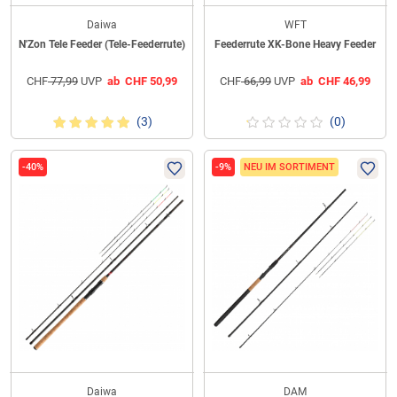
Daiwa
WFT
N'Zon Tele Feeder (Tele-Feederrute)
Feederrute XK-Bone Heavy Feeder
CHF
77,99
UVP
ab
CHF
50,99
CHF
66,99
UVP
ab
CHF
46,99
(3)
(0)
-40%
-9%
NEU IM SORTIMENT
Daiwa
DAM