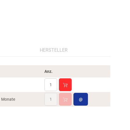
HERSTELLER
Anz.
-3 Monate
@