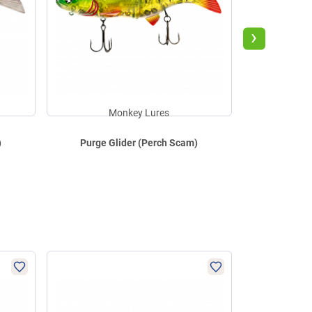
›
Monkey Lures
M
)
Purge Glider (Perch Scam)
Purge Gli