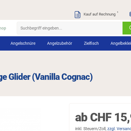
¹
Kauf auf Rechnung
hop
Angelschnüre
Angelzubehör
Zielfisch
Angelbekle
e Glider (Vanilla Cognac)
ab
CHF
15,
inkl. Steuern/Zoll,
zzgl. Versan