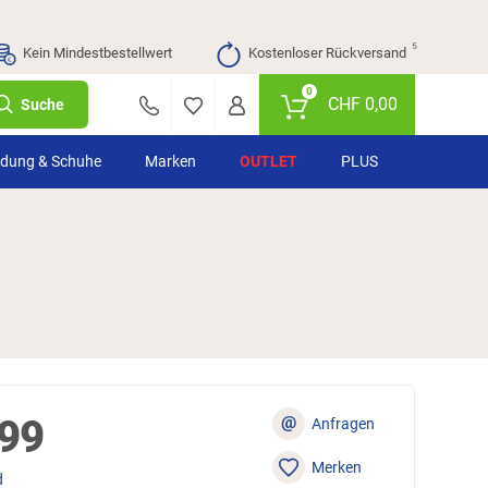
⁵
Kein Mindestbestellwert
Kostenloser Rückversand
0
CHF
0,00
Suche
idung & Schuhe
Marken
OUTLET
PLUS
99
@
Anfragen
Merken
d