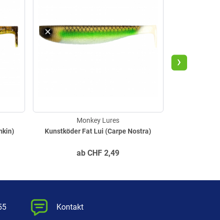
›
Monkey Lures
M
mkin)
Kunstköder Fat Lui (Carpe Nostra)
Craby Lu
ab
CHF
2,49
55
Kontakt