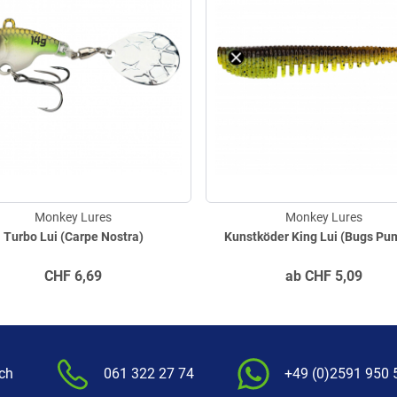
Monkey Lures
Monkey Lures
Turbo Lui (Carpe Nostra)
Kunstköder King Lui (Bugs Pu
CHF
6,69
ab
CHF
5,09
.ch
061 322 27 74
+49 (0)2591 950 