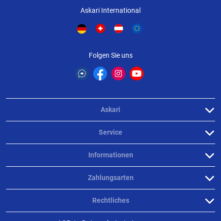
Weitere Bewertungen ansehen
Askari International
Produktbewertungen können nur von Kunden erstellt
i
werden, die das Produkt in unserem Online-Shop gekauft
Folgen Sie uns
haben. Sie erhalten dazu eine Aufforderung per Mail. Wir
nutzen Trusted Shops als unabhängigen Dienstleister für die
Einholung von Bewertungen. Trusted Shops hat Maßnahmen
getroffen, um sicherzustellen, dass es es sich um echte
Bewertungen handelt.
Mehr Informationen
.
Askari
Service
Informationen
Zahlungsarten
Rechtliches