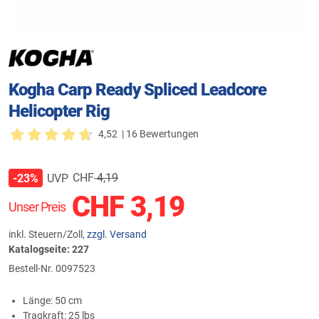
Kogha Carp Ready Spliced Leadcore
Helicopter Rig
4,52
| 16 Bewertungen
CHF
4,19
UVP
-23%
CHF
3,19
Unser Preis
inkl. Steuern/Zoll,
zzgl. Versand
Katalogseite: 227
Bestell-Nr.
0097523
Länge: 50 cm
Tragkraft: 25 lbs