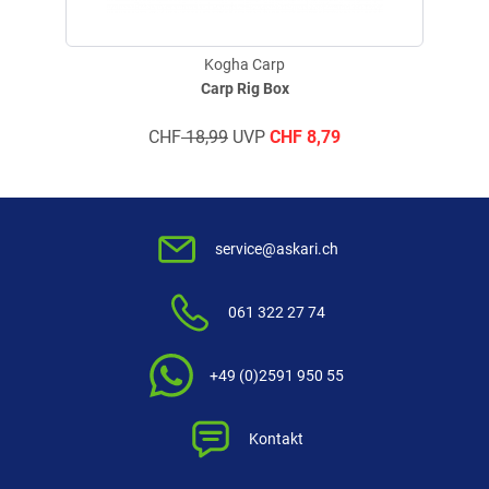
geschrieben am
24.04.2026 über Trusted Shops
Kogha Carp
Carp Rig Box
Verifizierte Bewertung
CHF
18,99
UVP
CHF
8,79
geschrieben am
18.11.2021 über Trusted Shops
service@askari.ch
Verifizierte Bewertung
Noch nicht getestet leider
061 322 27 74
geschrieben am
27.05.2021 über Trusted Shops
+49 (0)2591 950 55
Weitere Bewertungen ansehen
Kontakt