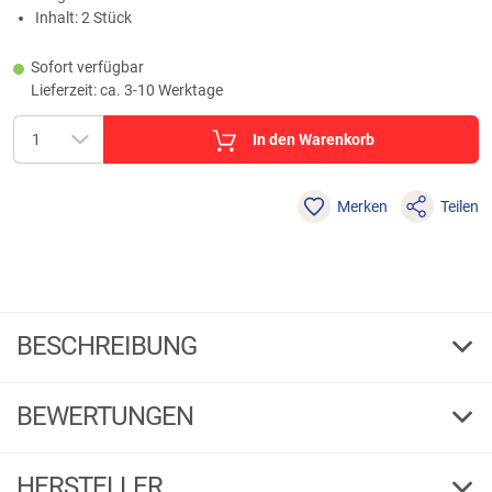
Inhalt: 2 Stück
Sofort verfügbar
Lieferzeit: ca. 3-10 Werktage
In den Warenkorb
Merken
Teilen
BESCHREIBUNG
Kogha Carp Ready Spliced Leadcore Helicopter Rig
BEWERTUNGEN
Dieser Leadcore Leader (50 cm, 25 lbs Tragkraft) ist nach Anknüpfen des
Vorfachs einsatzbereit. Inhalt: 2 Stück.
4,52
(16)
Warnhinweise:
HERSTELLER