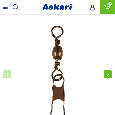
0
‹
›