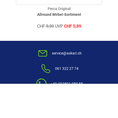
Kinderspielzeug! Nur mit Vorsicht zu verwenden, nicht verschlucken
(Erstickungsgefahr). Ggf.Kleinteile, scharfe Kanten oder scharfe Haken:
Perca Original
Verletzungsgefahr. Von Kindern fernhalten bzw. für entsprechende
Allround Wirbel-Sortiment
Aufsicht sorgen,und außerhalb der Reichweite von Kindern
Verifizierte Bewertung
aufbewahren.
CHF
9,99
UVP
CHF
5,89
Top Qualität
geschrieben am
05.03.2024 über Trusted Shops
service@askari.ch
Verifizierte Bewertung
061 322 27 74
Top Qualität
+49 (0)2591 950 55
geschrieben am
05.03.2024 über Trusted Shops
Kontakt
Weitere Bewertungen ansehen