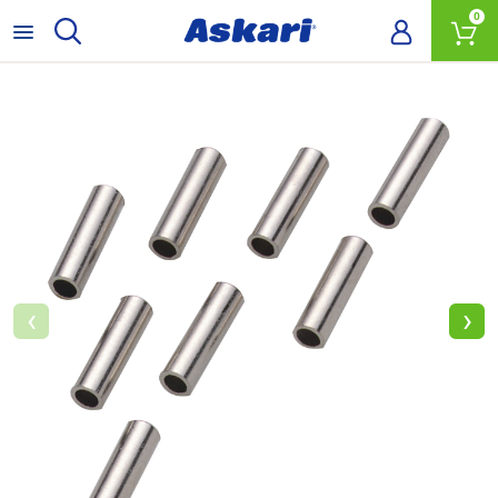
0
‹
›