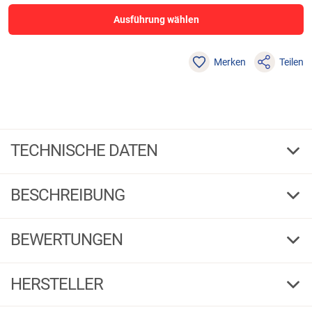
Ausführung wählen
Merken
Teilen
TECHNISCHE DATEN
Klein
Größe
BESCHREIBUNG
060326
Bestell-Nr.
1 / 2
G
F
BEWERTUNGEN
Klein
4,57
(37)
HERSTELLER
060326
5 Sterne
(26)