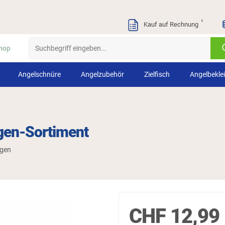
¹
Kauf auf Rechnung
hop
Angelschnüre
Angelzubehör
Zielfisch
Angelbekle
gen-Sortiment
ngen
CHF
12,99