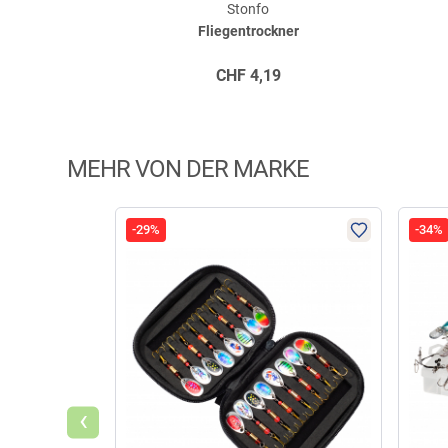
Stonfo
Fliegentrockner
CHF
4,19
MEHR VON DER MARKE
-29%
-34%
‹