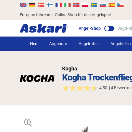
Europas führender Online-Shop für den Angelsport
Angel-Shop
Jagd-S
Neu
Angebote
Angelruten
Angelrollen
Kogha
Kogha Trockenflie
4,50
| 4 Bewertu