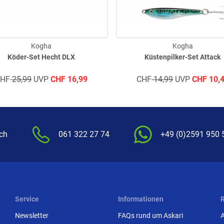
Kogha
Kogha
Köder-Set Hecht DLX
Küstenpilker-Set Attack
CHF
25,99
UVP
CHF
16,99
CHF
14,99
UVP
CHF
10,
.ch
061 322 27 74
+49 (0)2591 950 
Service
Informationen
Newsletter
FAQs rund um Askari