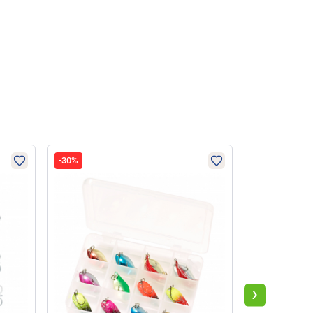
-30%
-30%
›