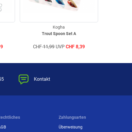
Kogha
Trout Spoon Set A
Univ
49
CHF
11,99
UVP
CHF
8,39
CHF
23,
55
Kontakt
Rechtliches
Zahlungsarten
AGB
Überweisung