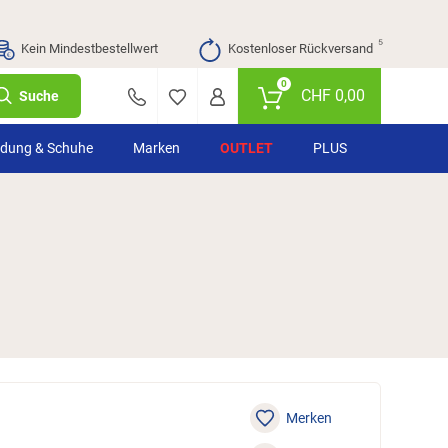
⁵
Kein Mindestbestellwert
Kostenloser Rückversand
0
CHF
0,00
Suche
idung & Schuhe
Marken
OUTLET
PLUS
Merken