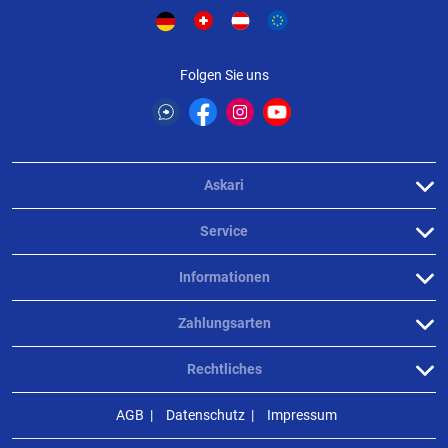
Produktbewertungen können nur von Kunden erstellt
i
werden, die das Produkt in unserem Online-Shop gekauft
haben. Sie erhalten dazu eine Aufforderung per Mail. Wir
Folgen Sie uns
nutzen Trusted Shops als unabhängigen Dienstleister für die
Einholung von Bewertungen. Trusted Shops hat Maßnahmen
getroffen, um sicherzustellen, dass es es sich um echte
Bewertungen handelt.
Mehr Informationen
.
Askari
Service
Informationen
Zahlungsarten
Rechtliches
AGB
Datenschutz
Impressum