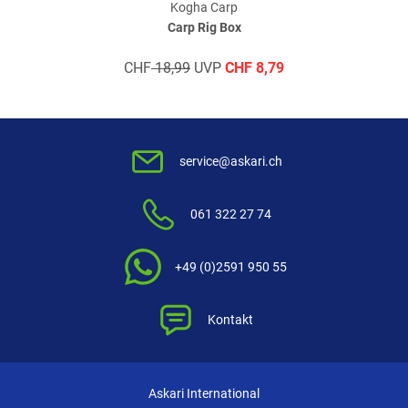
Kogha Carp
Carp Rig Box
Verifizierte Bewertung
CHF
18,99
UVP
CHF
8,79
Preis-Leistung passt.
geschrieben am
25.01.2024 über Trusted Shops
service@askari.ch
Verifizierte Bewertung
061 322 27 74
genau das Richtige
+49 (0)2591 950 55
geschrieben am
01.12.2023 über Trusted Shops
Kontakt
Weitere Bewertungen ansehen
Askari International