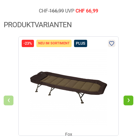
CHF
166,99
UVP
CHF
66,99
PRODUKTVARIANTEN
-23%
PLUS
-26
NEU IM SORTIMENT
‹
›
Fox