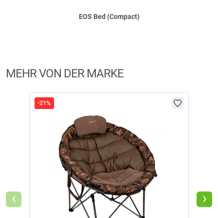
EOS Bed (Compact)
MEHR VON DER MARKE
-21%
-13
‹
›