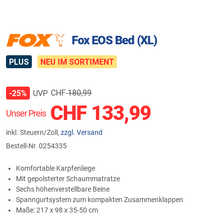
Fox EOS Bed (XL)
PLUS
NEU IM SORTIMENT
CHF
180,99
UVP
-25%
CHF
133,99
Unser Preis
inkl. Steuern/Zoll,
zzgl. Versand
Bestell-Nr.
0254335
Komfortable Karpfenliege
Mit gepolsterter Schaummatratze
Sechs höhenverstellbare Beine
Spanngurtsystem zum kompakten Zusammenklappen
Maße: 217 x 98 x 35-50 cm