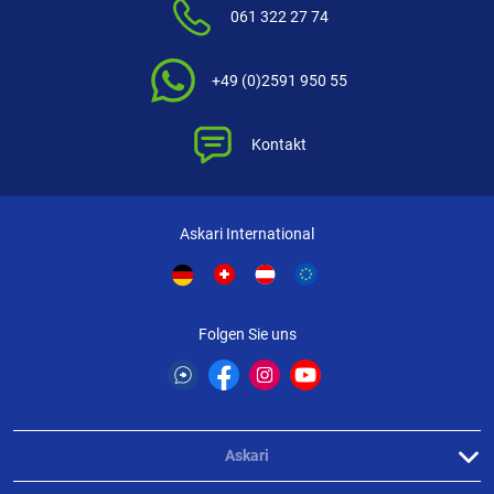
061 322 27 74
1 Stern
(0)
FILTER / SORTIERUNG
+49 (0)2591 950 55
Kontakt
Askari International
Verifizierte Bewertung
genau wie gewünscht.
Folgen Sie uns
geschrieben am
23.02.2022 über Trusted Shops
Askari