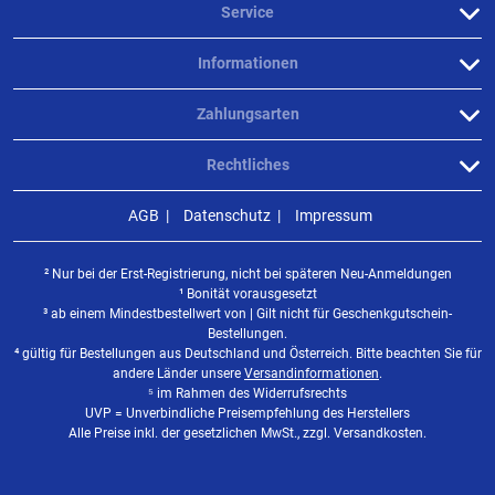
Service
Wird beim angeln getragen
Informationen
geschrieben am
22.06.2016
Zahlungsarten
Rechtliches
AGB
Datenschutz
Impressum
Alles super.
² Nur bei der Erst-Registrierung, nicht bei späteren Neu-Anmeldungen
geschrieben am
20.01.2016
¹ Bonität vorausgesetzt
³ ab einem Mindestbestellwert von | Gilt nicht für Geschenkgutschein-
Bestellungen.
⁴ gültig für Bestellungen aus Deutschland und Österreich. Bitte beachten Sie für
Weitere Bewertungen ansehen
andere Länder unsere
Versandinformationen
.
⁵ im Rahmen des Widerrufsrechts
UVP = Unverbindliche Preisempfehlung des Herstellers
Alle Preise inkl. der gesetzlichen MwSt., zzgl. Versandkosten.
Produktbewertungen können nur von Kunden erstellt
i
werden, die das Produkt in unserem Online-Shop gekauft