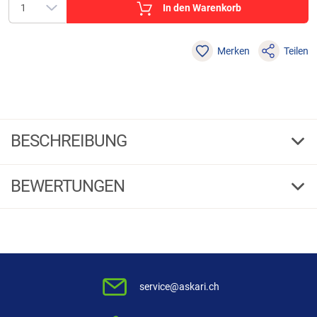
In den Warenkorb
Merken
Teilen
BESCHREIBUNG
Clip-Hosenträger Unisex (Camouflage)
BEWERTUNGEN
Diese Clip Hosenträger sind bequem, leicht zu befestigen, mit
verstellbaren Trägern. Farbe: camouflage.
4,63
(8)
Material: 85 % Polyester, 15 % Elastodien. Enthält nichttextile Teile
tierischen Ursprungs (Mittelteil aus Leder).
5 Sterne
(6)
4 Sterne
(1)
service@askari.ch
3 Sterne
(1)
2 Sterne
(0)