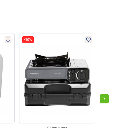
-10%
-11%
›