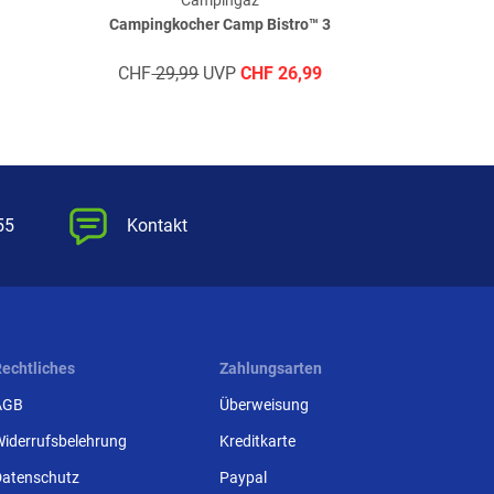
Campingaz
Campingkocher Camp Bistro™ 3
Camping Connec
CHF
29,99
UVP
CHF
26,99
CHF
33,
55
Kontakt
Rechtliches
Zahlungsarten
AGB
Überweisung
Widerrufsbelehrung
Kreditkarte
Datenschutz
Paypal