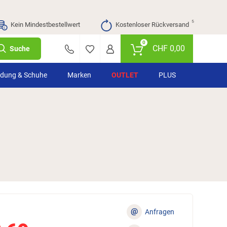
⁵
Kein Mindestbestellwert
Kostenloser Rückversand
0
CHF
0,00
Suche
idung & Schuhe
Marken
OUTLET
PLUS
@
Anfragen