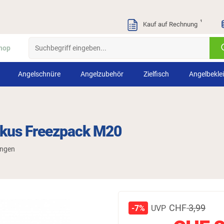
¹
Kauf auf Rechnung
hop
Angelschnüre
Angelzubehör
Zielfisch
Angelbekle
kus Freezpack M20
ungen
CHF
3,99
UVP
-7%