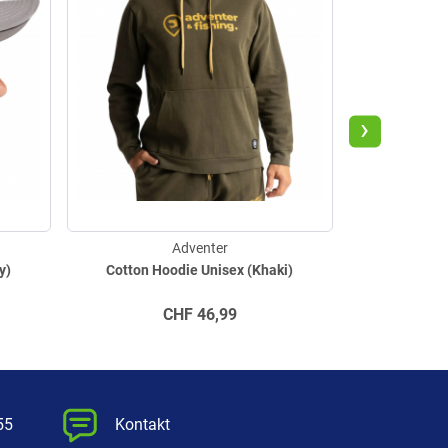
›
Adventer
y)
Cotton Hoodie Unisex (Khaki)
Thermo Pants
CHF
46,99
a
55
Kontakt