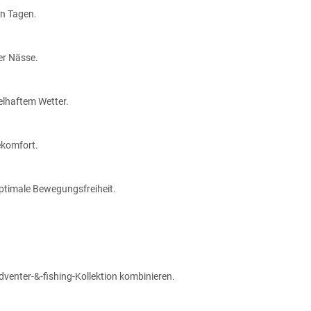
en Tagen.
er Nässe.
elhaftem Wetter.
ekomfort.
ptimale Bewegungsfreiheit.
dventer-&-fishing-Kollektion kombinieren.