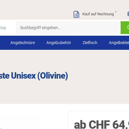
¹
Kauf auf Rechnung
hop
Angelschnüre
Angelzubehör
Zielfisch
Angelbekle
e Unisex (Olivine)
ab
CHF
64,