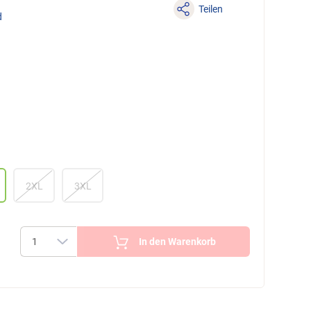
Teilen
d
2XL
3XL
In den Warenkorb