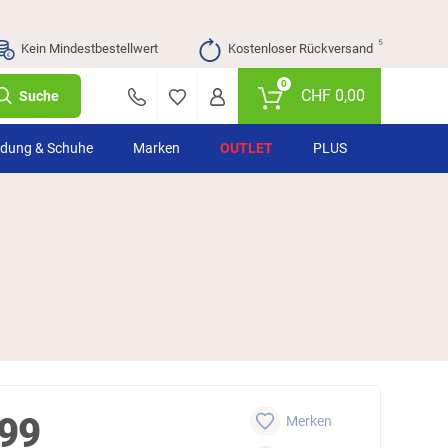
⁵
Kein Mindestbestellwert
Kostenloser Rückversand
0
CHF
0,00
Suche
idung & Schuhe
Marken
OUTLET
PLUS
99
Merken