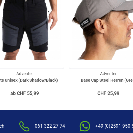
Adventer
Adventer
ts Unisex (Dark Shadow/Black)
Base Cap Steel Herren (Gre
ab
CHF
55,99
CHF
25,99
.ch
061 322 27 74
+49 (0)2591 950 