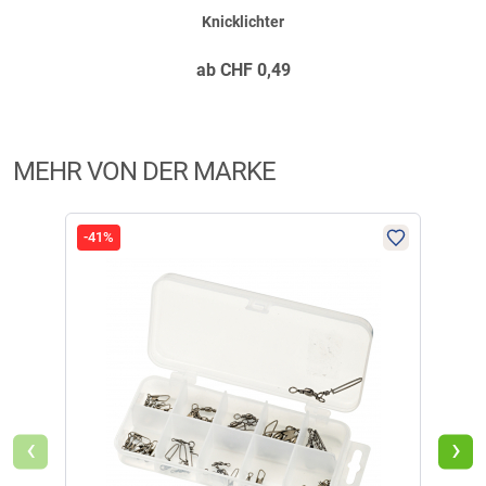
Knicklichter
ab
CHF
0,49
Verifizierte Bewertung
Werden noch getestet. Sehen gut aus.
MEHR VON DER MARKE
geschrieben am
27.02.2022 über Trusted Shops
-41%
-49
Verifizierte Bewertung
Ware wie bestellt, zur Leuchtdauer kann ich leider noch nichts
sagen.
geschrieben am
30.09.2021 über Trusted Shops
‹
›