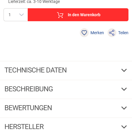
Lieferzeit: ca. 3-10 Werktage
In den Warenkorb
Merken
Teilen
TECHNISCHE DATEN
BESCHREIBUNG
Perca Original Knicklichtadapter (Set)
BEWERTUNGEN
Einfach auf die Rutenspitze klemmen und Knicklicht einfügen. Inhalt: 5
Stück mit unterschiedlichen Durchmessern.
3,95
(37)
Warnhinweise:
HERSTELLER
Fischereiausrüstung darf nur zum Angeln eingesetzt werden. Kein